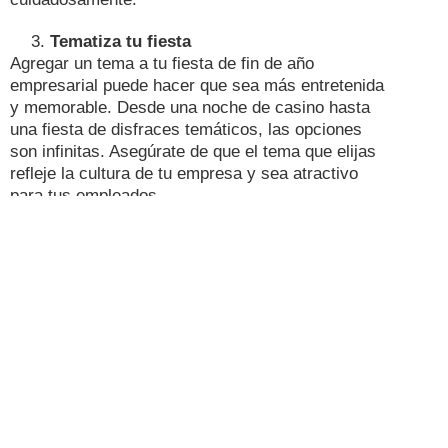
Tematiza tu fiesta
Agregar un tema a tu fiesta de fin de año
empresarial puede hacer que sea más entretenida
y memorable. Desde una noche de casino hasta
una fiesta de disfraces temáticos, las opciones
son infinitas. Asegúrate de que el tema que elijas
refleje la cultura de tu empresa y sea atractivo
para tus empleados.
Proporciona entretenimiento de calidad
El entretenimiento es una parte crucial de
cualquier fiesta de fin de año. Contratar un DJ, una
banda en vivo, inclusive, unos trovadores, puede
agregar un toque especial a tu evento. También
puedes considerar actividades interactivas, como
un cámara giratoria 360, fotocabina, o un concurso
de talentos entre los empleados. La diversión y el
entretenimiento asegurarán que todos se diviertan.