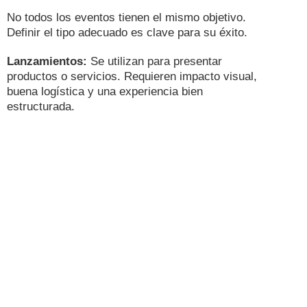
No todos los eventos tienen el mismo objetivo.
Definir el tipo adecuado es clave para su éxito.
Lanzamientos:
Se utilizan para presentar
productos o servicios. Requieren impacto visual,
buena logística y una experiencia bien
estructurada.
Integraciones:
Buscan fortalecer relaciones
internas dentro de la empresa. Suelen ser más
dinámicos y enfocados en la experiencia.
Conferencias:
Tienen un enfoque más informativo.
Aquí es clave garantizar buena organización,
sonido, visibilidad y comodidad.
Cada tipo de evento requiere una planificación
específica, como se explica en la guía sobre cómo
organizar un evento inolvidable sin estrés.