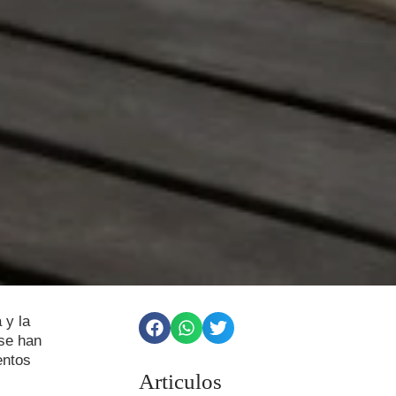
 y la
 se han
entos
Articulos