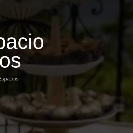
pacio
tos
Espacios