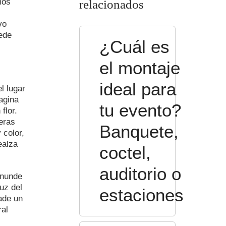
mos
relacionados
vo
ede
¿Cuál es
el montaje
ideal para
l lugar
agina
tu evento?
flor.
eras
Banquete,
 color,
ealza
coctel,
auditorio o
inunde
uz del
estaciones
ñade un
ral