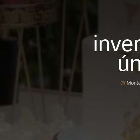
inve
ún
Monta