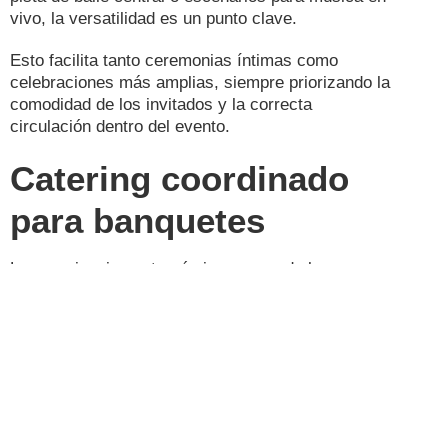
vivo, la versatilidad es un punto clave.
Esto facilita tanto ceremonias íntimas como
celebraciones más amplias, siempre priorizando la
comodidad de los invitados y la correcta
circulación dentro del evento.
Catering coordinado
para banquetes
La experiencia gastronómica es uno de los
elementos más recordados en cualquier boda.
Contar con un servicio de catering coordinado
desde el mismo centro de eventos facilita la
organización y reduce riesgos logísticos.
La planificación del menú puede adaptarse al tipo
de celebración, al horario y a las preferencias de
los novios, garantizando coherencia entre tiempos