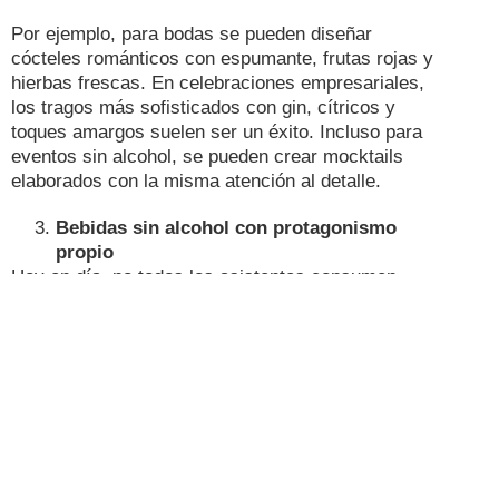
Por ejemplo, para bodas se pueden diseñar
cócteles románticos con espumante, frutas rojas y
hierbas frescas. En celebraciones empresariales,
los tragos más sofisticados con gin, cítricos y
toques amargos suelen ser un éxito. Incluso para
eventos sin alcohol, se pueden crear mocktails
elaborados con la misma atención al detalle.
Bebidas sin alcohol con protagonismo
propio
Hoy en día, no todos los asistentes consumen
alcohol, y cada vez es más importante ofrecer
opciones atractivas para ellos. Las aguas
infusionadas con frutas y hierbas, jugos prensados
en frío, smoothies, kombuchas y mocktails
gourmet son alternativas ideales que también
decoran las mesas y estaciones de bebidas.
Estas opciones se complementan muy bien con
conceptos de eventos saludables o sostenibles,