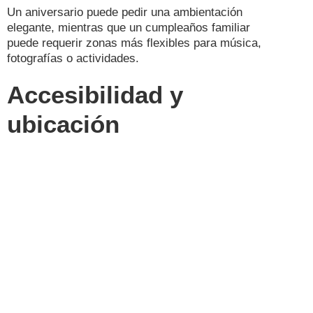
Un aniversario puede pedir una ambientación
elegante, mientras que un cumpleaños familiar
puede requerir zonas más flexibles para música,
fotografías o actividades.
Accesibilidad y
ubicación
Cuando se invita a familiares de diferentes edades,
la ubicación se vuelve especialmente importante.
El lugar debe ser fácil de encontrar, tener buenos
accesos y contar con condiciones cómodas para
la llegada y salida de los asistentes.
La disponibilidad de parqueaderos y la claridad en
la dirección pueden evitar retrasos y molestias el
día del evento.