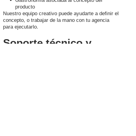
Gastronomía asociada al concepto del
producto
Nuestro equipo creativo puede ayudarte a definir el
concepto, o trabajar de la mano con tu agencia
para ejecutarlo.
Soporte técnico y
producción de alto
nivel
Montana está equipada con tecnología profesional
para eventos: sonido envolvente, pantallas LED,
proyectores, iluminación dinámica, puntos de
conexión y red de internet para streaming o
interacción en tiempo real.
La producción se planifica de forma integral,
asegurando que cada parte del evento —desde el
acceso hasta el cierre— funcione como una pieza