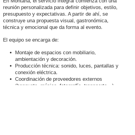
En Montana, el servicio integral comienza con una
reunión personalizada para definir objetivos, estilo,
presupuesto y expectativas. A partir de ahí, se
construye una propuesta visual, gastronómica,
técnica y emocional que da forma al evento.
El equipo se encarga de:
Montaje de espacios con mobiliario,
ambientación y decoración.
Producción técnica: sonido, luces, pantallas y
conexión eléctrica.
Coordinación de proveedores externos
(banquete, música, fotografía, transporte…).
Supervisión de los tiempos de ingreso,
ensayo, ceremonia o protocolo.
Acompañamiento durante el evento,
asegurando fluidez y armonía.
Todo esto con un enfoque profesional y cálido,
adaptado a cada tipo de celebración.