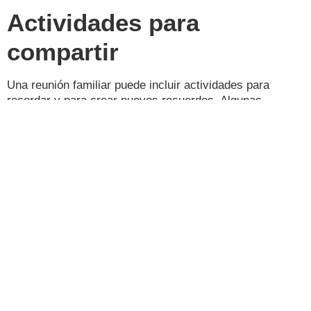
Actividades para
compartir
Una reunión familiar puede incluir actividades para
recordar y para crear nuevos recuerdos. Algunas
ideas que puedes implementar en Montana:
Muro de fotos antiguas
Juegos tradicionales al aire libre
Cápsula del tiempo familiar
Lecturas o cartas conmemorativas
Cocina en vivo o estaciones de comida
temática
Tarde de talentos entre generaciones
El entorno natural y el equipo del lugar permiten
organizar estas dinámicas con facilidad y estilo.
Gastronomía para